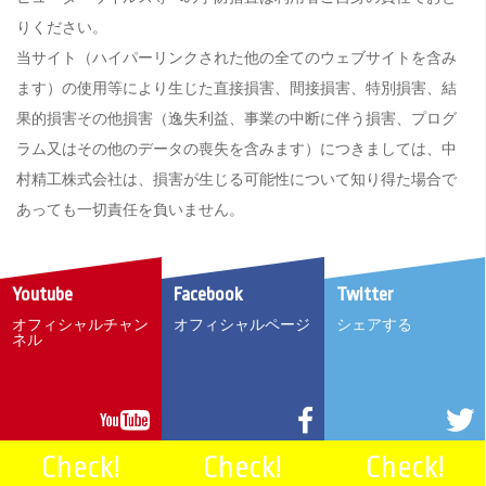
りください。
当サイト（ハイパーリンクされた他の全てのウェブサイトを含み
ます）の使用等により生じた直接損害、間接損害、特別損害、結
果的損害その他損害（逸失利益、事業の中断に伴う損害、プログ
ラム又はその他のデータの喪失を含みます）につきましては、中
村精工株式会社は、損害が生じる可能性について知り得た場合で
あっても一切責任を負いません。
Youtube
Facebook
Twitter
オフィシャルチャン
オフィシャルページ
シェアする
ネル
Check!
Check!
Check!